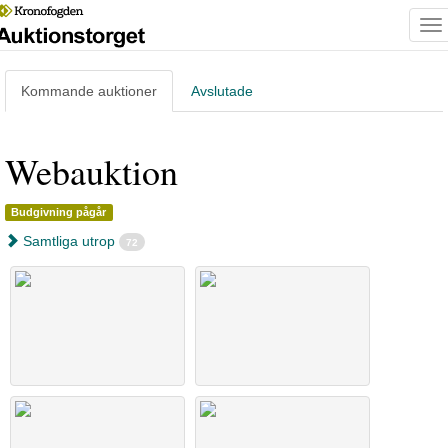
To
na
Kommande
auktioner
Avslutade
Webauktion
Budgivning pågår
Samtliga utrop
72