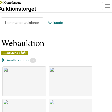
To
na
Kommande
auktioner
Avslutade
Webauktion
Budgivning pågår
Samtliga utrop
72