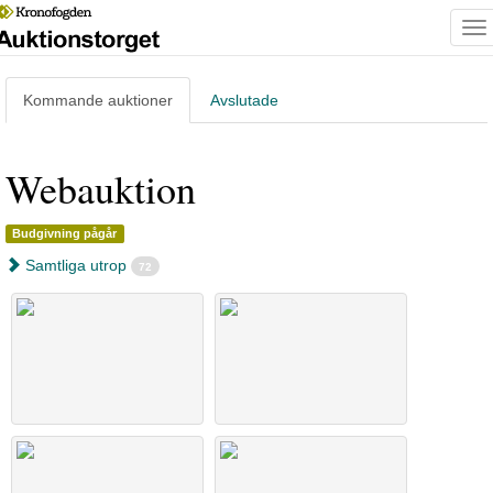
To
na
Kommande
auktioner
Avslutade
Webauktion
Budgivning pågår
Samtliga utrop
72