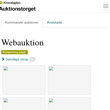
To
na
Kommande
auktioner
Avslutade
Webauktion
Budgivning pågår
Samtliga utrop
72